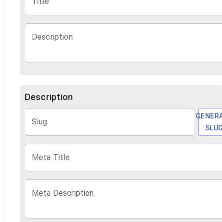
Title
Description
Description
GENER
Slug
SLU
Meta Title
Meta Description