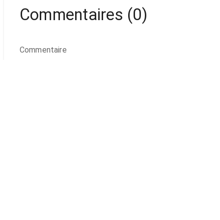
Commentaires
(
0
)
Commentaire
Nous contacter
Informations égales
Changez vos optio
Copyright
©
2011-2026
Sytadelle International
.
All Rights Reserved
.