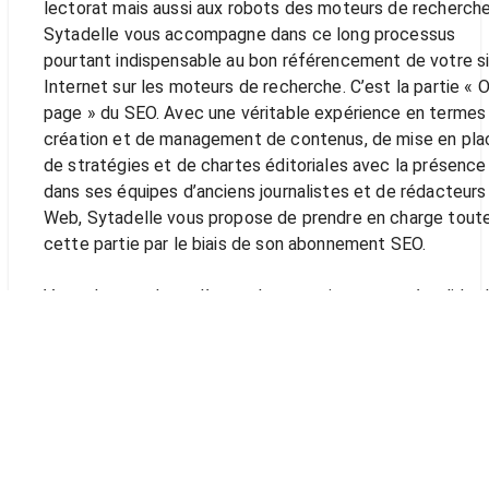
lectorat mais aussi aux robots des moteurs de recherche
Sytadelle vous accompagne dans ce long processus
pourtant indispensable au bon référencement de votre s
Internet sur les moteurs de recherche. C’est la partie « 
page » du SEO. Avec une véritable expérience en termes
création et de management de contenus, de mise en pla
de stratégies et de chartes éditoriales avec la présence
dans ses équipes d’anciens journalistes et de rédacteurs
Web, Sytadelle vous propose de prendre en charge tout
cette partie par le biais de son abonnement SEO.
Vous n’aurez plus qu’à prendre connaissance et à valider 
stratégie tout au long du processus afin de vous concen
sur d’autres tâches tout aussi incontournables dans la vi
de votre entreprise. La création et la gestion de conten
dans le cadre d’une optimisation du référencement de v
site Internet suit une méthodologie finalement classiqu
que Sytadelle applique. Il s’agit souvent de consignes
frappées au coin du bon sens mais qui permettent une